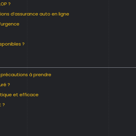
LOP ?
ions d’assurance auto en ligne
’urgence
isponibles ?
s précautions à prendre
uré ?
tique et efficace
t ?